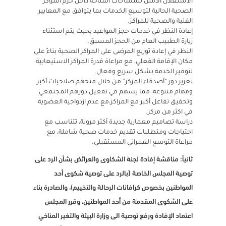
الاستغلال الأمثل للمساحات المتاحة داخل حرم المراكز
الصحية الحالية لتوسيع الخدمات بما يتوافق مع المعايير
الفنية والصحية للمراكز.
إعادة النظر في خدمات حجز المواعيد بحيث يتم استثناء
زيارة الطبيب العام من الحجز المسبق.
النظر في إعادة توزيع المرضى على المراكز الصحية بناءً على
مكان الإقامة الفعلي، مع مراعاة قدرة المراكز الاستيعابية
لتوفير الخدمة بشكل سريع وفعال.
تعزيز دور “أصدقاء المركز” من خلال منحهم صلاحيات أكبر
ومهام متنوعة، مما يسهم في تفعيل دورهم المجتمعي
وتحقيق تفاعل أكبر مع المراكز،مع عدم ازدواجية العضوية
في اكثر من مركز.
دراسة تصاميم معمارية جديدة أكثر مرونة، تتناسب مع
احتياجات ومتطلبات تقديم خدمات صحية شاملة، مع
مراعاة التوسع العمراني المستقبلي.
ثانياً: مناقشة إفادة لجنة الشكاوى والعرائض بشأن الرد على
توصية المجلس الخاصة {بالرد على توصية شكوى أحد
المواطنين بخصوص كرافانات الرحالة والتخييم)، والصادرة بناء
على الشكوى المقدمة من أحد المواطنين، وقرر المجلس
اعتماد الإفادة ورفع توصية الى وزارة البيئة والتغير المناخي